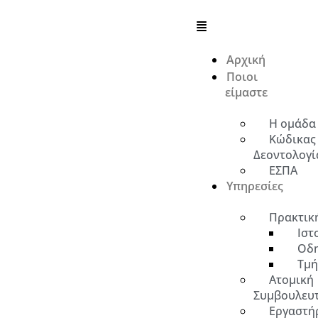
Αρχική
Ποιοι
είμαστε
Η ομάδα
Κώδικας
Δεοντολογί
ΕΣΠΑ
Υπηρεσίες
Πρακτικ
Ιστ
Οδη
Τμή
Ατομική
Συμβουλευ
Εργαστήρ