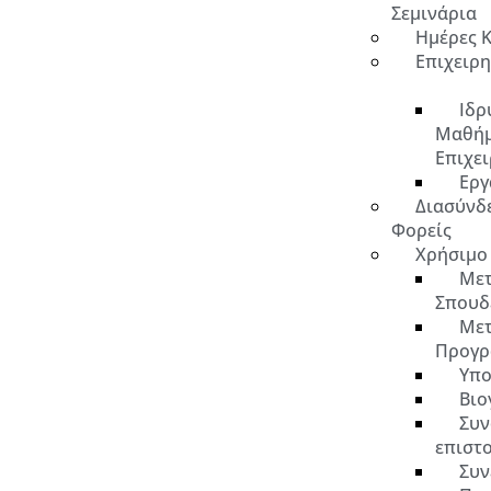
Σεμινάρια
Ημέρες 
Επιχειρ
Ιδρ
Μαθή
Επιχε
Εργ
Διασύνδ
Φορείς
Χρήσιμο
Μετ
Σπουδ
Μετ
Προγρ
Υπο
Βιο
Συν
επιστ
Συν