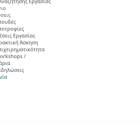
Αναζήτησης Εργασίας
ιο
σεις
πουδές
ποτροφίες
έσεις Εργασίας
ρακτική Άσκηση
πιχειρηματικότητα
orkshops /
άρια
κδηλώσεις
νία