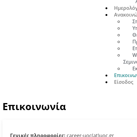
Ημερολόγ
Ανακοινώ
Σ
Υ
Θ
Π
Ε
W
Σεμιν
Ε
Επικοινω
Είσοδος
Επικοινωνία
Γενικές πληροφορίες:
career-uoc(at)uoc.gr