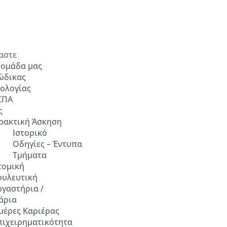
αστε
 ομάδα μας
ώδικας
ολογίας
ΣΠΑ
ς
ρακτική Άσκηση
Ιστορικό
Οδηγίες – Έντυπα
Τμήματα
τομική
ουλευτική
ργαστήρια /
άρια
μέρες Καριέρας
πιχειρηματικότητα