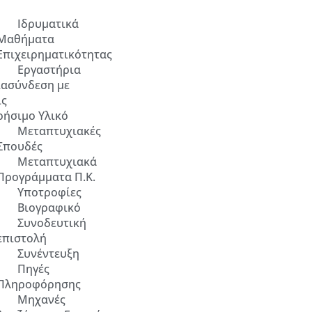
Ιδρυματικά
Μαθήματα
Επιχειρηματικότητας
Εργαστήρια
ιασύνδεση με
ίς
ρήσιμο Υλικό
Μεταπτυχιακές
Σπουδές
Μεταπτυχιακά
Προγράμματα Π.Κ.
Υποτροφίες
Βιογραφικό
Συνοδευτική
επιστολή
Συνέντευξη
Πηγές
Πληροφόρησης
Μηχανές