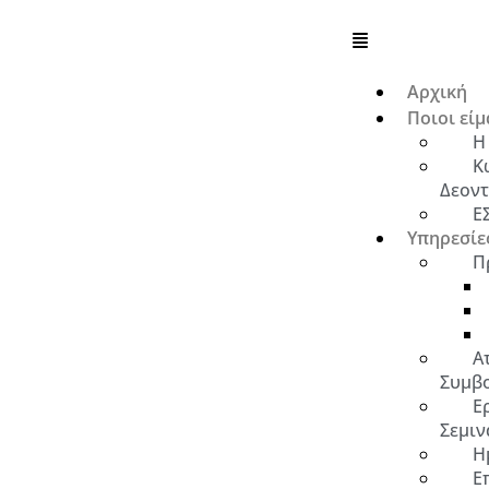
Αρχική
Ποιοι είμ
Η
Κ
Δεοντ
Ε
Υπηρεσίε
Π
Α
Συμβ
Ε
Σεμιν
Η
Ε