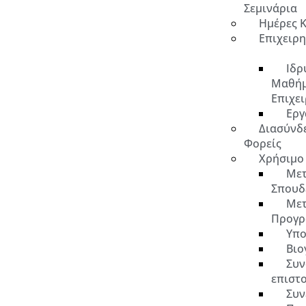
Σεμινάρια
Ημέρες 
Επιχειρ
Ιδρ
Μαθή
Επιχε
Εργ
Διασύνδ
Φορείς
Χρήσιμο
Μετ
Σπουδ
Μετ
Προγρ
Υπο
Βιο
Συν
επιστ
Συν