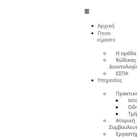
Αρχική
Ποιοι
είμαστε
Η ομάδα
Κώδικας
Δεοντολογί
ΕΣΠΑ
Υπηρεσίες
Πρακτικ
Ιστ
Οδη
Τμή
Ατομική
Συμβουλευ
Εργαστήρ