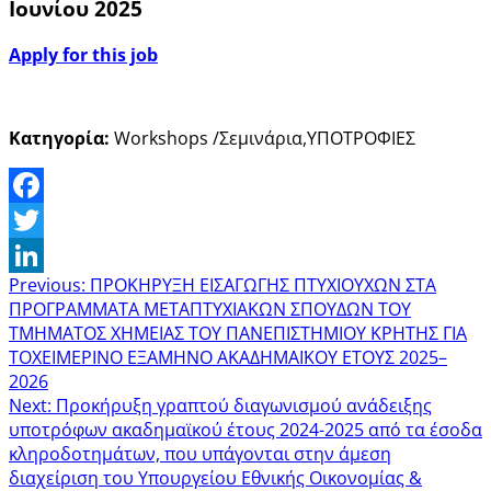
Ιουνίου 2025
Apply for this job
Κατηγορία:
Workshops /Σεμινάρια,ΥΠΟΤΡΟΦΙΕΣ
Facebook
Twitter
Previous:
ΠΡΟΚΗΡΥΞΗ ΕΙΣΑΓΩΓΗΣ ΠΤΥΧΙΟΥΧΩΝ ΣΤΑ
LinkedIn
ΠΡΟΓΡΑΜΜAΤΑ ΜΕΤΑΠΤΥΧΙΑΚΩΝ ΣΠΟΥΔΩΝ ΤΟΥ
ΤΜΗΜΑΤΟΣ ΧΗΜΕΙΑΣ ΤΟΥ ΠΑΝΕΠΙΣΤΗΜΙΟΥ ΚΡΗΤΗΣ ΓΙΑ
ΤΟΧΕΙΜΕΡΙΝΟ ΕΞΑΜΗΝΟ ΑΚΑΔΗΜΑΪΚΟΥ ΕΤΟΥΣ 2025–
2026
Next:
Προκήρυξη γραπτού διαγωνισμού ανάδειξης
υποτρόφων ακαδημαϊκού έτους 2024-2025 από τα έσοδα
κληροδοτημάτων, που υπάγονται στην άμεση
διαχείριση του Υπουργείου Εθνικής Οικονομίας &