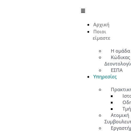
Αρχική
Ποιοι
είμαστε
Η ομάδα
Κώδικας
Δεοντολογί
ΕΣΠΑ
Υπηρεσίες
Πρακτικ
Ιστ
Οδη
Τμή
Ατομική
Συμβουλευ
Εργαστήρ