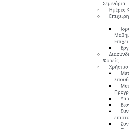
Σεμινάρια
Ημέρες 
Επιχειρ
Ιδρ
Μαθή
Επιχε
Εργ
Διασύνδ
Φορείς
Χρήσιμο
Μετ
Σπουδ
Μετ
Προγρ
Υπο
Βιο
Συν
επιστ
Συν