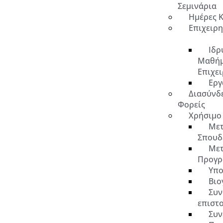
Σεμινάρια
Ημέρες 
Επιχειρ
Ιδρ
Μαθή
Επιχε
Εργ
Διασύνδ
Φορείς
Χρήσιμο
Μετ
Σπουδ
Μετ
Προγρ
Υπο
Βιο
Συν
επιστ
Συν