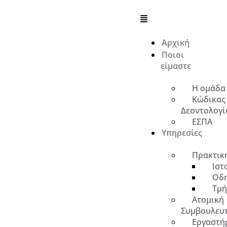
Αρχική
Ποιοι
είμαστε
Η ομάδα
Κώδικας
Δεοντολογί
ΕΣΠΑ
Υπηρεσίες
Πρακτικ
Ιστ
Οδη
Τμή
Ατομική
Συμβουλευ
Εργαστήρ