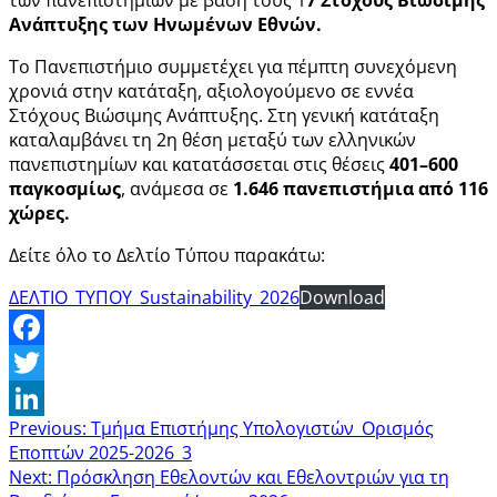
Ανάπτυξης των Ηνωμένων Εθνών.
Το Πανεπιστήμιο συμμετέχει για πέμπτη συνεχόμενη
χρονιά στην κατάταξη, αξιολογούμενο σε εννέα
Στόχους Βιώσιμης Ανάπτυξης. Στη γενική κατάταξη
καταλαμβάνει τη 2η θέση μεταξύ των ελληνικών
πανεπιστημίων και κατατάσσεται στις θέσεις
401–600
παγκοσμίως
, ανάμεσα σε
1.646 πανεπιστήμια από 116
χώρες.
Δείτε όλο το Δελτίο Τύπου παρακάτω:
ΔΕΛΤΙΟ_ΤΥΠΟΥ_Sustainability_2026
Download
Facebook
Twitter
Previous:
Τμήμα Επιστήμης Υπολογιστών_Ορισμός
LinkedIn
Εποπτών 2025-2026_3
Next:
Πρόσκληση Εθελοντών και Εθελοντριών για τη