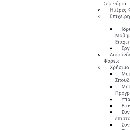
Σεμινάρια
Ημέρες 
Επιχειρ
Ιδρ
Μαθή
Επιχε
Εργ
Διασύνδ
Φορείς
Χρήσιμο
Μετ
Σπουδ
Μετ
Προγρ
Υπο
Βιο
Συν
επιστ
Συν