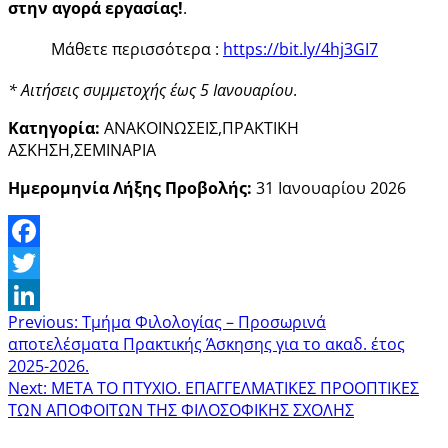
στην αγορά εργασίας!
.
Μάθετε περισσότερα :
https://bit.ly/4hj3GI7
* Αιτήσεις συμμετοχής έως 5 Ιανουαρίου
.
Κατηγορία:
ΑΝΑΚΟΙΝΩΣΕΙΣ,ΠΡΑΚΤΙΚΗ
ΑΣΚΗΣΗ,ΣΕΜΙΝΑΡΙΑ
Ημερομηνία Λήξης Προβολής:
31 Ιανουαρίου 2026
Facebook
Twitter
Previous:
Τμήμα Φιλολογίας – Προσωρινά
LinkedIn
αποτελέσματα Πρακτικής Άσκησης για το ακαδ. έτος
2025-2026.
Next:
ΜΕΤΑ ΤΟ ΠΤΥΧΙΟ. ΕΠΑΓΓΕΛΜΑΤΙΚΕΣ ΠΡΟΟΠΤΙΚΕΣ
ΤΩΝ ΑΠΟΦΟΙΤΩΝ ΤΗΣ ΦΙΛΟΣΟΦΙΚΗΣ ΣΧΟΛΗΣ