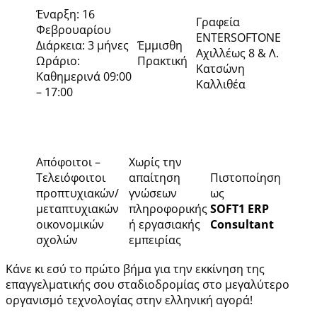
Έναρξη: 16
Γραφεία
Φεβρουαρίου
ENTERSOFTONE
Διάρκεια: 3 μήνες
Έμμισθη
Αχιλλέως 8 & Λ.
Ωράριο:
Πρακτική
Κατσώνη
Καθημερινά 09:00
Καλλιθέα
– 17:00
Απόφοιτοι –
Χωρίς την
Τελειόφοιτοι
απαίτηση
Πιστοποίηση
προπτυχιακών/
γνώσεων
ως
μεταπτυχιακών
πληροφορικής
SOFT1 ERP
οικονομικών
ή εργασιακής
Consultant
σχολών
εμπειρίας
Κάνε κι εσύ το πρώτο βήμα για την εκκίνηση της
επαγγελματικής σου σταδιοδρομίας στο μεγαλύτερο
οργανισμό τεχνολογίας στην ελληνική αγορά!