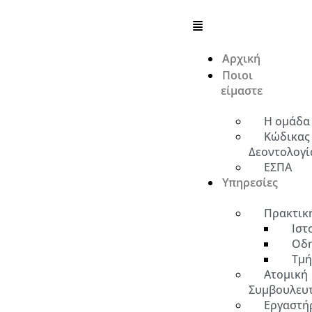
Αρχική
Ποιοι
είμαστε
Η ομάδα
Κώδικας
Δεοντολογί
ΕΣΠΑ
Υπηρεσίες
Πρακτικ
Ιστ
Οδη
Τμή
Ατομική
Συμβουλευ
Εργαστήρ