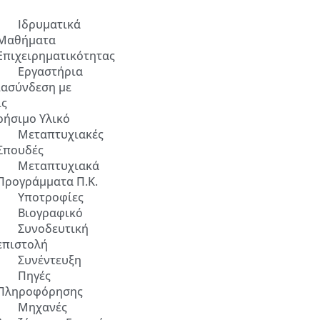
Ιδρυματικά
Μαθήματα
Επιχειρηματικότητας
Εργαστήρια
ιασύνδεση με
ίς
ρήσιμο Υλικό
Μεταπτυχιακές
Σπουδές
Μεταπτυχιακά
Προγράμματα Π.Κ.
Υποτροφίες
Βιογραφικό
Συνοδευτική
επιστολή
Συνέντευξη
Πηγές
Πληροφόρησης
Μηχανές