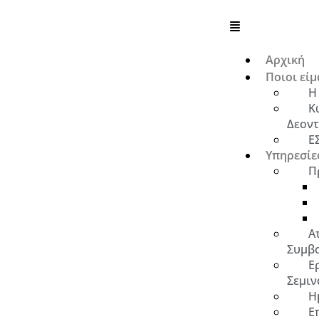
Αρχική
Ποιοι είμ
Η
Κ
Δεοντ
Ε
Υπηρεσίε
Π
Α
Συμβ
Ε
Σεμιν
Η
Ε