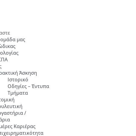
αστε
 ομάδα μας
ώδικας
ολογίας
ΣΠΑ
ς
ρακτική Άσκηση
Ιστορικό
Οδηγίες – Έντυπα
Τμήματα
τομική
ουλευτική
ργαστήρια /
άρια
μέρες Καριέρας
πιχειρηματικότητα