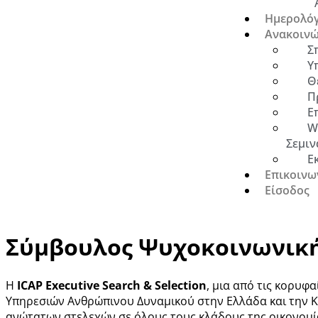
Ημερολόγ
Ανακοινώ
Σ
Υ
Θ
Π
Ε
W
Σεμιν
Ε
Επικοινω
Είσοδος
Σύμβουλος Ψυχοκοινωνική
H
ICAP
Executive
Search
& Selection
, μια από τις κορυφ
Υπηρεσιών Ανθρώπινου Δυναμικού στην Ελλάδα και την 
ανώτατων στελεχών σε όλους τους κλάδους της οικονομί