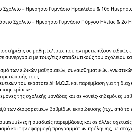
 Σχολείο – Ημερήσιο Γυμνάσιο Ηρακλείου & 10ο Ημερήσιο 
άσειο Σχολείο – Ημερήσιο Γυμνάσιο Πύργου Ηλείας & 2ο Η
οστήριξης σε μαθητές/τριες που αντιμετωπίζουν ειδικές 
συνεργασία με τους/τις εκπαιδευτικούς του σχολείου και 
πισμό των ειδικών μαθησιακών, συναισθηματικών, γνωστικ
τιμετώπισής τους
υτικών του εκάστοτε ΔΗΜ.Ω.Σ. και παρέμβαση για τη διαχεί
πισης κρίσεων
εμόνες της σχολικής μονάδας και σε γονείς-κηδεμόνες μα
ς
ύ των διαφορετικών βαθμίδων εκπαίδευσης (π.χ., από το 
μικευμένες ή ομαδικές παρεμβάσεις και σε άλλες σχετικές
ιασμό και την εφαρμογή προγραμμάτων πρόληψης, με στόχο