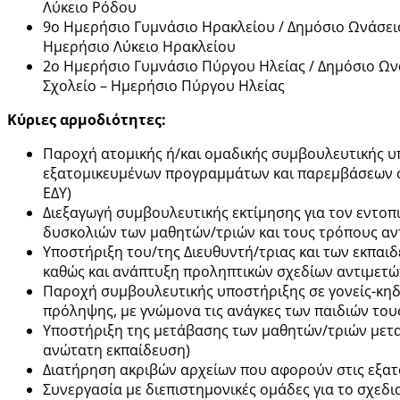
Λύκειο Ρόδου
9ο Ημερήσιο Γυμνάσιο Ηρακλείου / Δημόσιο Ωνάσειο
Ημερήσιο Λύκειο Ηρακλείου
2ο Ημερήσιο Γυμνάσιο Πύργου Ηλείας / Δημόσιο Ων
Σχολείο – Ημερήσιο Πύργου Ηλείας
Κύριες αρμοδιότητες:
Παροχή ατομικής ή/και ομαδικής συμβουλευτικής υπ
εξατομικευμένων προγραμμάτων και παρεμβάσεων σε 
ΕΔΥ)
Διεξαγωγή συμβουλευτικής εκτίμησης για τον εντο
δυσκολιών των μαθητών/τριών και τους τρόπους αν
Υποστήριξη του/της Διευθυντή/τριας και των εκπαιδε
καθώς και ανάπτυξη προληπτικών σχεδίων αντιμετώ
Παροχή συμβουλευτικής υποστήριξης σε γονείς-κηδ
πρόληψης, με γνώμονα τις ανάγκες των παιδιών του
Υποστήριξη της μετάβασης των μαθητών/τριών μεταξ
ανώτατη εκπαίδευση)
Διατήρηση ακριβών αρχείων που αφορούν στις εξατο
Συνεργασία με διεπιστημονικές ομάδες για το σχεδ