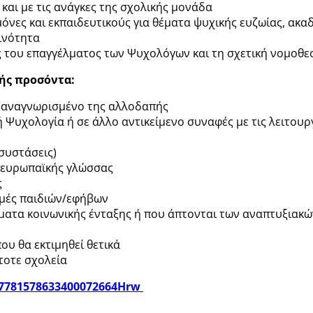
αι με τις ανάγκες της σχολικής μονάδα
μόνες και εκπαιδευτικούς για θέματα ψυχικής ευζωίας, α
ινότητα
 του επαγγέλματος των Ψυχολόγων και τη σχετική νομοθεσ
ής προσόντα:
ο αναγνωρισμένο της αλλοδαπής
 Ψυχολογία ή σε άλλο αντικείμενο συναφές με τις λειτουρ
 συστάσεις)
ς ευρωπαϊκής γλώσσας
ς
ομές παιδιών/εφήβων
έματα κοινωνικής ένταξης ή που άπτονται των αναπτυξιακ
υ θα εκτιμηθεί θετικά
τοτε σχολεία
/17781578633400072664Hrw