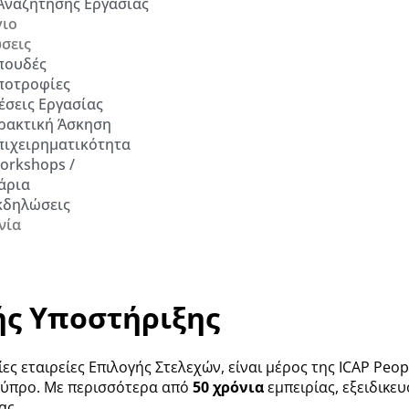
Αναζήτησης Εργασίας
ιο
σεις
πουδές
ποτροφίες
έσεις Εργασίας
ρακτική Άσκηση
πιχειρηματικότητα
orkshops /
άρια
κδηλώσεις
νία
ς Υποστήριξης
αίες εταιρείες Επιλογής Στελεχών, είναι μέρος της ICAP P
Κύπρο. Με περισσότερα από
50 χρόνια
εμπειρίας, εξειδικε
ας.