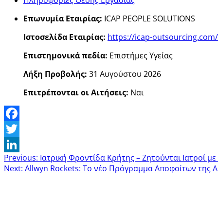
Επωνυμία Εταιρίας:
ICAP PEOPLE SOLUTIONS
Ιστοσελίδα Εταιρίας:
https://icap-outsourcing.com/
Επιστημονικά πεδία:
Επιστήμες Υγείας
Λήξη Προβολής:
31 Αυγούστου 2026
Επιτρέπονται οι Αιτήσεις:
Ναι
Facebook
Twitter
Previous:
Ιατρική Φροντίδα Κρήτης – Ζητούνται Ιατροί με
LinkedIn
Next:
Allwyn Rockets: Το νέο Πρόγραμμα Αποφοίτων της Al