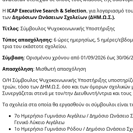
Η
ICAP
Executive
Search
& Selection
, για λογαριασμό το
των
Δημόσιων Ωνάσειων Σχολείων (ΔΗΜ.Ω.Σ.).
Τίτλος
: Σύμβουλος Ψυχοκοινωνικής Υποστήριξης
Τύπος απασχόλησης:
6 ώρες ημερησίως, 5 ημέρες/εβδομ
τρια του εκάστοτε σχολείου.
Σύμβαση
: Ορισμένου χρόνου από 01/09/2026 έως 30/06/
Απασχόληση
: Μισθωτή απασχόληση
Ο/Η Σύμβουλος Ψυχοκοινωνικής Υποστήριξης υποστηρίζει
τριών, τόσο των ΔΗΜ.Ω.Σ. όσο και των όμορων σχολικών
Συνεργάζεται στενά με τον/την Διευθυντή/ντρια και τους
Τα σχολεία στα οποία θα εργασθούν οι σύμβουλοι είναι 
7ο Ημερήσιο Γυμνάσιο Αιγάλεω / Δημόσιο Ωνάσειο Σ
Γενικό Λύκειο Αιγάλεω
1ο Ημερήσιο Γυμνάσιο Ρόδου / Δημόσιο Ωνάσειο Σχο