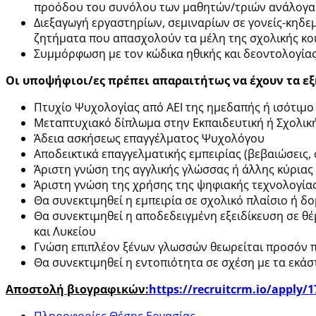
προόδου του συνόλου των μαθητών/τριών ανάλογα κ
Διεξαγωγή εργαστηρίων, σεμιναρίων σε γονείς-κηδε
ζητήματα που απασχολούν τα μέλη της σχολικής κο
Συμμόρφωση με τον κώδικα ηθικής και δεοντολογίας
Οι υποψήφιοι/ες πρέπει απαραιτήτως να έχουν τα εξ
Πτυχίο Ψυχολογίας από ΑΕΙ της ημεδαπής ή ισότιμ
Μεταπτυχιακό δίπλωμα στην Εκπαιδευτική ή Σχολική
Άδεια ασκήσεως επαγγέλματος Ψυχολόγου
Αποδεικτικά επαγγελματικής εμπειρίας (βεβαιώσεις,
Άριστη γνώση της αγγλικής γλώσσας ή άλλης κύρια
Άριστη γνώση της χρήσης της ψηφιακής τεχνολογία
Θα συνεκτιμηθεί η εμπειρία σε σχολικό πλαίσιο ή δ
Θα συνεκτιμηθεί η αποδεδειγμένη εξειδίκευση σε θ
και Λυκείου
Γνώση επιπλέον ξένων γλωσσών θεωρείται προσόν πο
Θα συνεκτιμηθεί η εντοπιότητα σε σχέση με τα εκάσ
Αποστολή βιογραφικών:
https://recruitcrm.io/apply
Πληροφορίες Θέσης Εργασίας