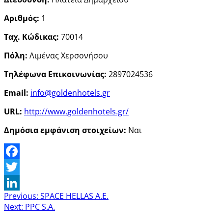
Αριθμός:
1
Ταχ. Κώδικας:
70014
Πόλη:
Λιμένας Χερσονήσου
Τηλέφωνα Επικοινωνίας:
2897024536
Email:
info@goldenhotels.gr
URL:
http://www.goldenhotels.gr/
Δημόσια εμφάνιση στοιχείων:
Ναι
Facebook
Twitter
Previous:
SPACE HELLAS A.E.
LinkedIn
Next:
PPC S.A.