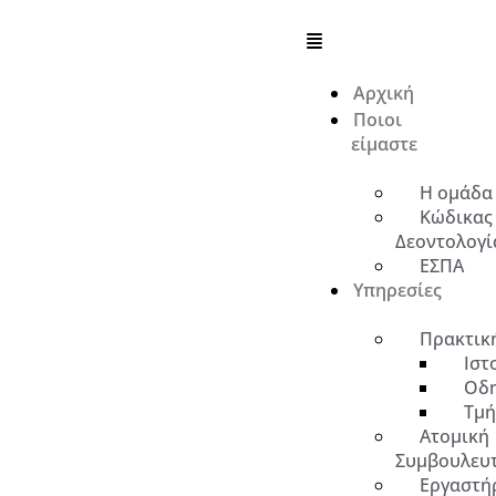
Αρχική
Ποιοι
είμαστε
Η ομάδα
Κώδικας
Δεοντολογί
ΕΣΠΑ
Υπηρεσίες
Πρακτικ
Ιστ
Οδη
Τμή
Ατομική
Συμβουλευ
Εργαστήρ