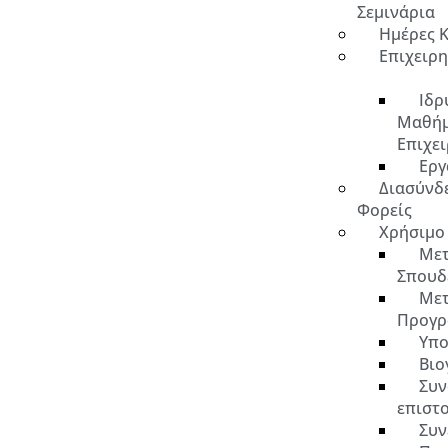
Σεμινάρια
Ημέρες 
Επιχειρ
Ιδρ
Μαθή
Επιχε
Εργ
Διασύνδ
Φορείς
Χρήσιμο
Μετ
Σπουδ
Μετ
Προγρ
Υπο
Βιο
Συν
επιστ
Συν